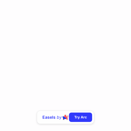
Easels
by
Try Arc