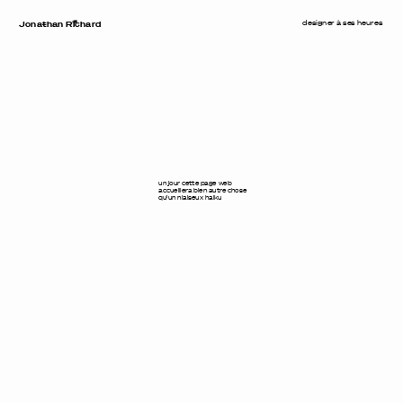
designer à ses heures
Jonaŧhan Rıchard
un jour cette page web
accueillera bien autre chose
qu’un niaiseux haiku